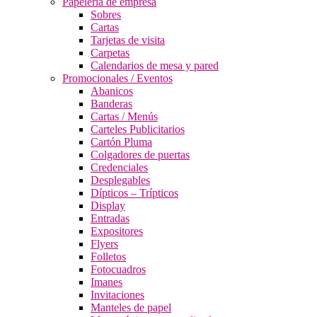
Papelería de empresa
Sobres
Cartas
Tarjetas de visita
Carpetas
Calendarios de mesa y pared
Promocionales / Eventos
Abanicos
Banderas
Cartas / Menús
Carteles Publicitarios
Cartón Pluma
Colgadores de puertas
Credenciales
Desplegables
Dípticos – Trípticos
Display
Entradas
Expositores
Flyers
Folletos
Fotocuadros
Imanes
Invitaciones
Manteles de papel