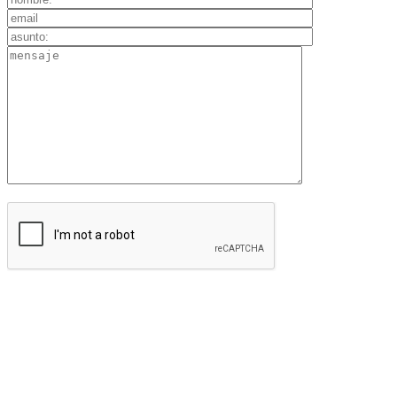
“Le informamos que el responsable del tratamiento de estos datos es
TIPOGRAFIA CATOLICA NUESTRA SEÑORA DE LA FUENSANTA, S.C.A y la
finalidad del mismo es la gestión, estudio y resolución de las consultas
efectuadas, encontrándonos legitimados para este tratamiento a través del
consentimiento que nos está otorgando en este acto. No se cederán datos a
terceros salvo obligación legal. Usted certifica que es mayor de 14 años y que