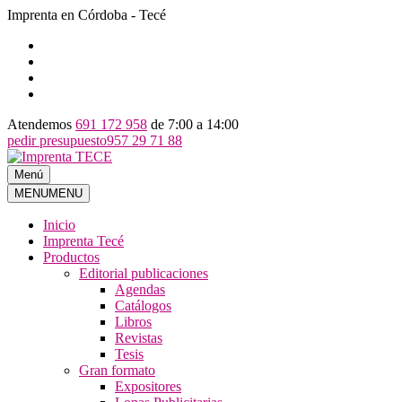
Imprenta en Córdoba - Tecé
Atendemos
691 172 958
de 7:00 a 14:00
pedir presupuesto
957 29 71 88
Ir
al
Menú
Imprenta TECE
Imprenta TECE
contenido
MENU
MENU
Inicio
Imprenta Tecé
Productos
Editorial publicaciones
Agendas
Catálogos
Libros
Revistas
Tesis
Gran formato
Expositores