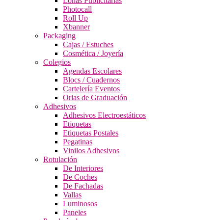
Lonas Publicitarias
Photocall
Roll Up
Xbanner
Packaging
Cajas / Estuches
Cosmética / Joyería
Colegios
Agendas Escolares
Blocs / Cuadernos
Cartelería Eventos
Orlas de Graduación
Adhesivos
Adhesivos Electroestáticos
Etiquetas
Etiquetas Postales
Pegatinas
Vinilos Adhesivos
Rotulación
De Interiores
De Coches
De Fachadas
Vallas
Luminosos
Paneles