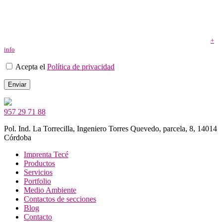
por lo tanto posee la capacidad legal necesaria para la prestación de este
consentimiento y todo ello, de conformidad con lo establecido en la Política de
Privacidad. Puede usted acceder, rectificar y suprimir los datos, así como otros
derechos, como se explica en la información adicional. Puede consultar la
información adicional y detallada sobre Protección de Datos pinchando aquí
+
info
”
Acepta el
Política de privacidad
957 29 71 88
Pol. Ind. La Torrecilla, Ingeniero Torres Quevedo, parcela, 8, 14014
Córdoba
Imprenta Tecé
Productos
Servicios
Portfolio
Medio Ambiente
Contactos de secciones
Blog
Contacto