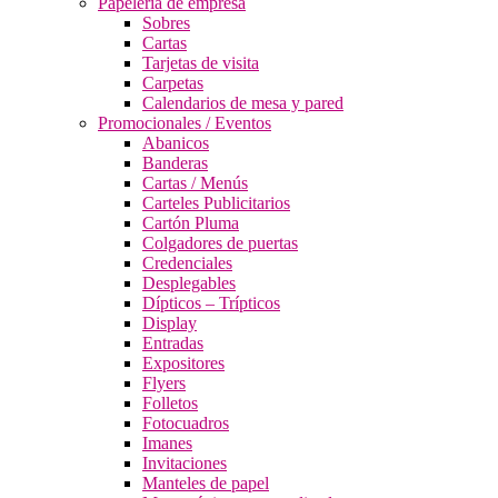
Papelería de empresa
Sobres
Cartas
Tarjetas de visita
Carpetas
Calendarios de mesa y pared
Promocionales / Eventos
Abanicos
Banderas
Cartas / Menús
Carteles Publicitarios
Cartón Pluma
Colgadores de puertas
Credenciales
Desplegables
Dípticos – Trípticos
Display
Entradas
Expositores
Flyers
Folletos
Fotocuadros
Imanes
Invitaciones
Manteles de papel