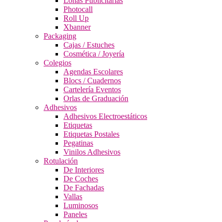
Lonas Publicitarias
Photocall
Roll Up
Xbanner
Packaging
Cajas / Estuches
Cosmética / Joyería
Colegios
Agendas Escolares
Blocs / Cuadernos
Cartelería Eventos
Orlas de Graduación
Adhesivos
Adhesivos Electroestáticos
Etiquetas
Etiquetas Postales
Pegatinas
Vinilos Adhesivos
Rotulación
De Interiores
De Coches
De Fachadas
Vallas
Luminosos
Paneles