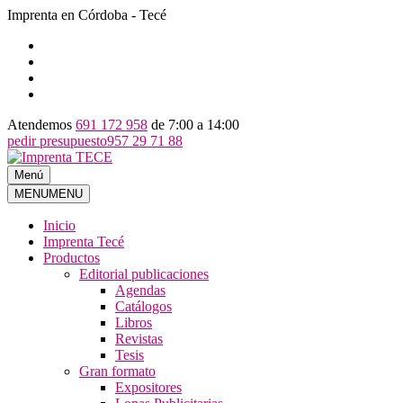
Imprenta en Córdoba - Tecé
Atendemos
691 172 958
de 7:00 a 14:00
pedir presupuesto
957 29 71 88
Ir
al
Menú
Imprenta TECE
Imprenta TECE
contenido
MENU
MENU
Inicio
Imprenta Tecé
Productos
Editorial publicaciones
Agendas
Catálogos
Libros
Revistas
Tesis
Gran formato
Expositores